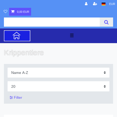
EUR
0,00 EUR
☰
Krippentiere
Filter