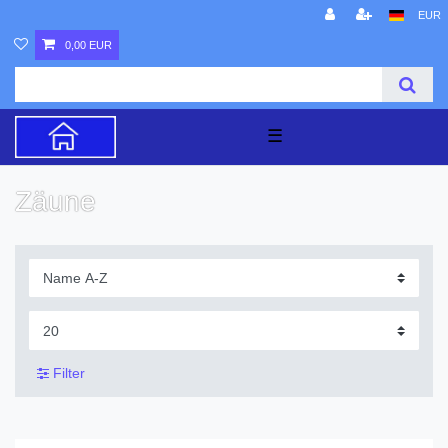
EUR
0,00 EUR
☰
Zäune
Filter