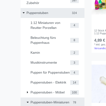
397
Zubehör
Puppenstuben
324
1:12 Miniaturen von
4
Reutter Porzellan
12 Stück M
1:12 Pupp
Beleuchtung fürs
4,89 €
8
Puppenhaus
*
inkl. ges
Versandk
Kamin
2
Musikinstrumente
3
Puppen für Puppenstuben
4
Puppenstuben - Elektrik
14
Puppenstuben - Möbel
100
Puppenstuben-Miniaturen
78