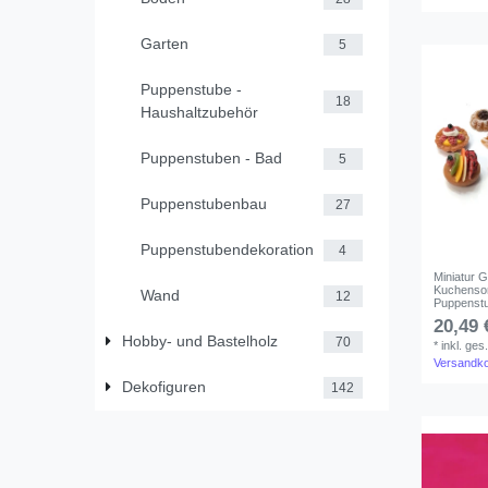
Garten
5
Puppenstube -
18
Haushaltzubehör
Puppenstuben - Bad
5
Puppenstubenb​au
27
Puppenstubendekoration
4
Miniatur 
Kuchensor
Wand
12
Puppenstu
20,49 
Hobby- und Bastelholz
70
*
inkl. ges
Versandk
Dekofiguren
142