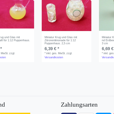
rug und Glas mit
Miniatur Krug und Glas mit
Miniatur 
ft für 1:12 Puppenhaus.
Zitronenlimonade für 1:12
nd Erdbee
Puppenhaus. 2,5 cm
3 cm
 *
6,39 € *
6,69 €
. MwSt.
zzgl.
*
inkl. ges. MwSt.
zzgl.
*
inkl. ge
osten
Versandkosten
Versandk
nd
Zahlungsarten