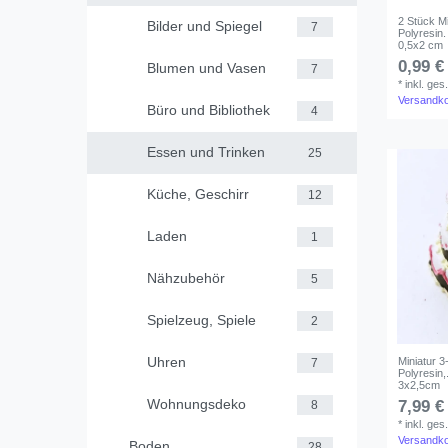
2 Stück M
Bilder und Spiegel
7
Polyresin
0,5x2 cm
0,99 €
Blumen und Vasen
7
*
inkl. ges
Versandk
Büro und Bibliothek
4
Essen und Trinken
25
Küche, Geschirr
12
Laden
1
Nähzubehör
5
Spielzeug, Spiele
2
Uhren
Miniatur 3
7
Polyresin,
3x2,5cm
Wohnungsdeko
7,99 €
8
*
inkl. ges
Versandk
Boden
28