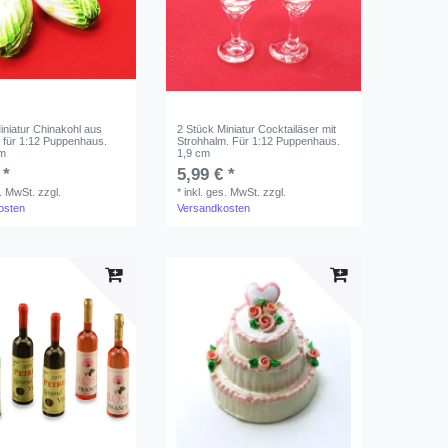
iniatur Chinakohl aus
2 Stück Miniatur Cocktailäser mit
. für 1:12 Puppenhaus.
Strohhalm. Für 1:12 Puppenhaus.
cm
1,9 cm
 *
5,99 € *
s. MwSt.
zzgl.
*
inkl. ges. MwSt.
zzgl.
osten
Versandkosten