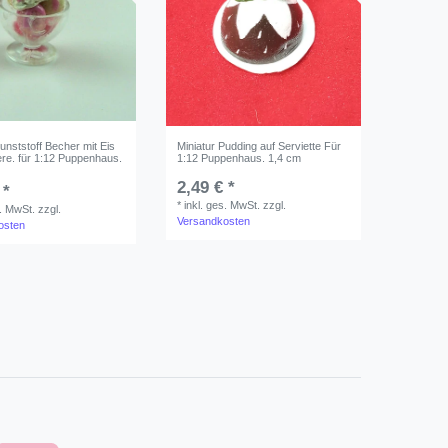
Kunststoff Becher mit Eis
Miniatur Pudding auf Serviette Für
re. für 1:12 Puppenhaus.
1:12 Puppenhaus. 1,4 cm
2,49 € *
 *
*
inkl. ges. MwSt.
zzgl.
s. MwSt.
zzgl.
Versandkosten
osten