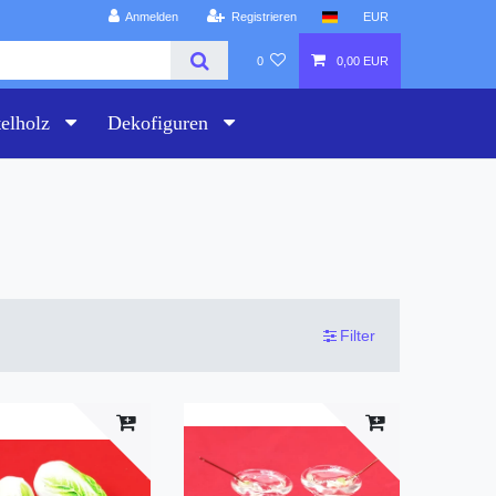
Anmelden
Registrieren
EUR
0
0,00 EUR
telholz
Dekofiguren
Filter