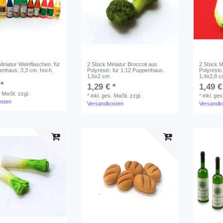
iniatur Weinflaschen. für
2 Stück Miniatur Broccoli aus
2 Stück M
enhaus. 3,3 cm. hoch.
Polyresin. für 1:12 Puppenhaus.
Polyresin
1,6x2 cm
1,4x2,8 
 *
1,29 € *
1,49 €
. MwSt.
zzgl.
*
inkl. ges. MwSt.
zzgl.
*
inkl. ge
osten
Versandkosten
Versandk