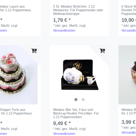
iniatur Lauch aus
5 St. Miniatur Brötchen. 1:12
6 Stück M
. für 1:12 Puppenhaus.
Miniaturen. Für Puppenstube oder
Reutter Po
Weihnachtskrippe
Puppenha
 *
1,79 € *
19,90 
. MwSt.
zzgl.
*
inkl. ges. MwSt.
zzgl.
*
inkl. ge
osten
Versandkosten
Versandk
-Etagen Torte aus
Miniatur Bier Set, Fass und
Miniatur 
. für 1:12 Puppenhaus.
Bierkrug Reutter Porzellan. Für
für 1:12 
1:12 Puppenstuben.
3,99 €
 *
9,49 € *
*
inkl. ge
. MwSt.
zzgl.
*
inkl. ges. MwSt.
zzgl.
Versandk
osten
Versandkosten