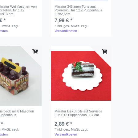
iniatur Weinflaschen von
Miniatur 3-Etagen Torte aus
rzellan. für 1:12
Polyresin,. für 1:12 Puppenhaus.
us. 3 cm
2,7x2,5cm
€ *
7,99 € *
s. MwSt.
zzgl.
*
inkl. ges. MwSt.
zzgl.
osten
Versandkosten
Bierpack mit 6 Flaschen
Miniatur Biskutrolle auf Serviette
Puppenhaus,
Für 1:12 Puppenhaus. 1,4 cm
 *
2,89 € *
s. MwSt.
zzgl.
*
inkl. ges. MwSt.
zzgl.
osten
Versandkosten