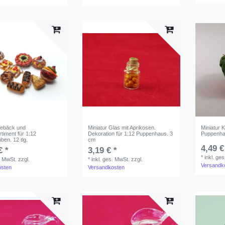
Gebäck und
Miniatur Glas mit Aprikosen.
Miniatur 
timent für 1:12
Dekoration für 1:12 Puppenhaus. 3
Puppenhau
ben. 12 tlg.
cm
4,49 €
€ *
3,19 € *
*
inkl. ge
. MwSt.
zzgl.
*
inkl. ges. MwSt.
zzgl.
Versandk
osten
Versandkosten