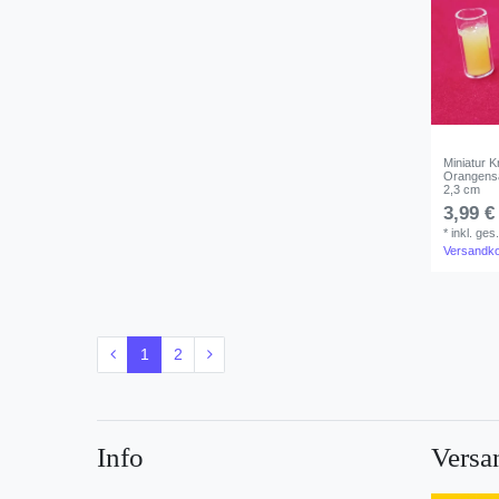
Miniatur K
Orangensa
2,3 cm
3,99 €
*
inkl. ges
Versandk
1
2
Info
Versa