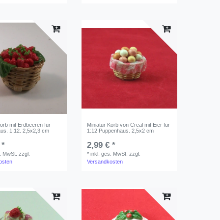
Korb mit Erdbeeren für
Miniatur Korb von Creal mit Eier für
s. 1:12. 2,5x2,3 cm
1:12 Puppenhaus. 2,5x2 cm
 *
2,99 € *
s. MwSt.
zzgl.
*
inkl. ges. MwSt.
zzgl.
osten
Versandkosten