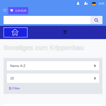
EUR
0,00 EUR
☰
Sonstiges zum Krippenbau
Filter