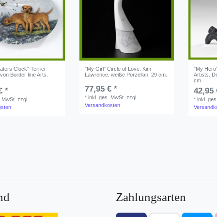
ters Clock" Terrier
"My Girl" Circle of Love. Kim
"My Hero"
 von Border fine Arts.
Lawrence. weiße Porzellan. 29 cm.
Artists. 
cm.
77,95 € *
€ *
42,95 
*
inkl. ges. MwSt.
zzgl.
. MwSt.
zzgl.
*
inkl. ge
Versandkosten
osten
Versandk
nd
Zahlungsarten