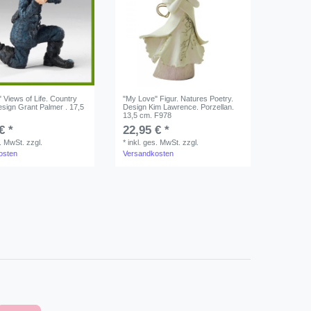
 Views of Life. Country
"My Love" Figur. Natures Poetry.
Design Grant Palmer . 17,5
Design Kim Lawrence. Porzellan.
13,5 cm. F978
€ *
22,95 € *
s. MwSt.
zzgl.
*
inkl. ges. MwSt.
zzgl.
osten
Versandkosten