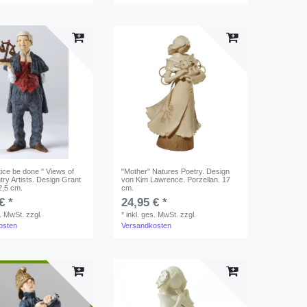
ice be done " Views of
"Mother" Natures Poetry. Design
try Artists. Design Grant
von Kim Lawrence. Porzellan. 17
2,5 cm.
cm.
€ *
24,95 € *
s. MwSt.
zzgl.
*
inkl. ges. MwSt.
zzgl.
osten
Versandkosten