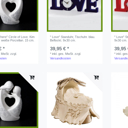
here" Circle of Love. Kim
" Love" Standuhr, Tischuhr. blau.
" Love" St
 weiße Porzellan. 15 cm.
Beflockt. 9x30 cm.
9x30 cm.
€ *
39,95 € *
39,95 
. MwSt.
zzgl.
*
inkl. ges. MwSt.
zzgl.
*
inkl. ge
osten
Versandkosten
Versandk