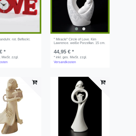
anduhr. rot. Beflockt.
" Miracle" Circle of Love. Kim
Lawrence. weiße Porzellan. 15 cm.
€ *
44,95 € *
s. MwSt.
zzgl.
*
inkl. ges. MwSt.
zzgl.
osten
Versandkosten