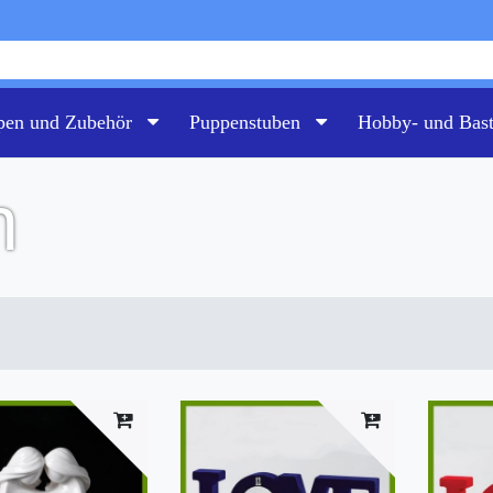
pen und Zubehör
Puppenstuben
Hobby- und Bas
n