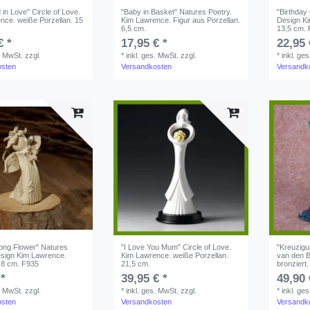
in Love" Circle of Love.
"Baby in Basket" Natures Poetry.
"Birthday
nce. weiße Porzellan. 15
Kim Lawrence. Figur aus Porzellan.
Design Ki
6,5 cm.
13,5 cm.
€ *
17,95 € *
22,95 
. MwSt.
zzgl.
*
inkl. ges. MwSt.
zzgl.
*
inkl. ge
osten
Versandkosten
Versandk
ong Flower" Natures
"I Love You Mum" Circle of Love.
"Kreuzigu
esign Kim Lawrence.
Kim Lawrence. weiße Porzellan.
van den B
. 8 cm. F935
21,5 cm.
bronzier
 *
39,95 € *
49,90 
. MwSt.
zzgl.
*
inkl. ges. MwSt.
zzgl.
*
inkl. ge
osten
Versandkosten
Versandk