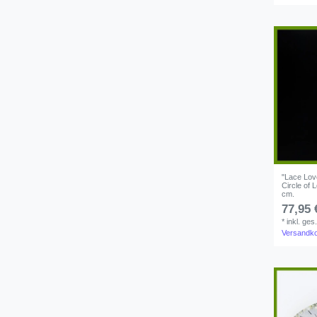
"Lace Love
Circle of 
cm.
77,95 
*
inkl. ges
Versandk