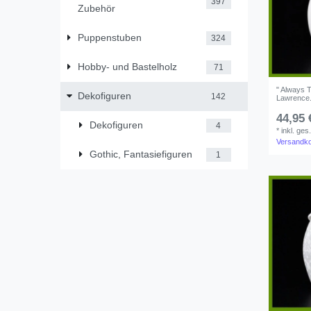
397
Zubehör
Puppenstuben
324
Hobby- und Bastelholz
71
" Always T
Dekofiguren
142
Lawrence.
44,95 
Dekofiguren
4
*
inkl. ges
Versandk
Gothic, Fantasiefiguren
1