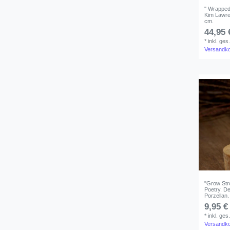
" Wrapped 
Kim Lawre
cm.
44,95 
*
inkl. ges
Versandk
"Grow Str
Poetry. D
Porzellan
9,95 €
*
inkl. ges
Versandk