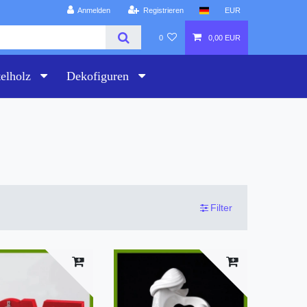
Anmelden
Registrieren
EUR
0
0,00 EUR
telholz
Dekofiguren
Filter