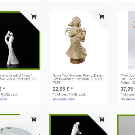
 is a Beautiful Thing "
"Love Youl" Natures Poetry. Design
"May Just
Love. weiße Porzellan. 29
Kim Lawrence. Porzellan. 13,5 cm.
Life. Coun
F975
Palmer. 2
€ *
22,95 € *
37,95 
. MwSt.
zzgl.
*
inkl. ges. MwSt.
zzgl.
*
inkl. ge
osten
Versandkosten
Versandk