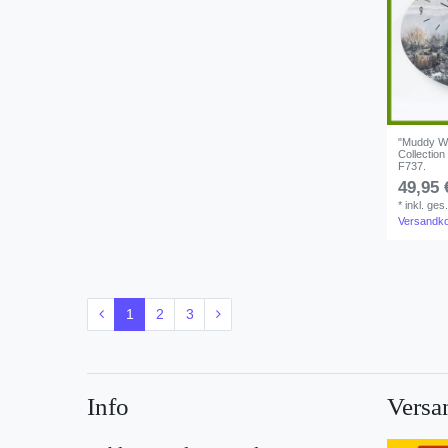
"Muddy Wa
Collection
F737.
49,95 
*
inkl. ges
Versandk
1
2
3
Info
Versa