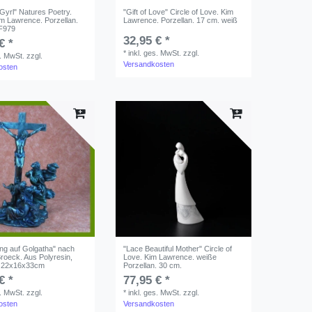
 Gyrl" Natures Poetry.
"Gift of Love" Circle of Love. Kim
m Lawrence. Porzellan.
Lawrence. Porzellan. 17 cm. weiß
 F979
32,95 € *
€ *
*
inkl. ges. MwSt.
zzgl.
s. MwSt.
zzgl.
Versandkosten
osten
ng auf Golgatha" nach
"Lace Beautiful Mother" Circle of
roeck. Aus Polyresin,
Love. Kim Lawrence. weiße
t. 22x16x33cm
Porzellan. 30 cm.
€ *
77,95 € *
s. MwSt.
zzgl.
*
inkl. ges. MwSt.
zzgl.
osten
Versandkosten