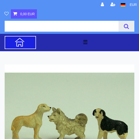
EUR
0,00 EUR
☰