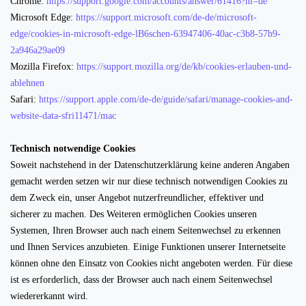
Chrome:
https://support.google.com/accounts/answer/61416?hl=de
Microsoft Edge:
https://support.microsoft.com/de-de/microsoft-
edge/cookies-in-microsoft-edge-lB6schen-63947406-40ac-c3b8-57b9-
2a946a29ae09
Mozilla Firefox:
https://support.mozilla.org/de/kb/cookies-erlauben-und-
ablehnen
Safari:
https://support.apple.com/de-de/guide/safari/manage-cookies-and-
website-data-sfri11471/mac
Technisch notwendige Cookies
Soweit nachstehend in der Datenschutzerklärung keine anderen Angaben
gemacht werden setzen wir nur diese technisch notwendigen Cookies zu
dem Zweck ein, unser Angebot nutzerfreundlicher, effektiver und
sicherer zu machen. Des Weiteren ermöglichen Cookies unseren
Systemen, Ihren Browser auch nach einem Seitenwechsel zu erkennen
und Ihnen Services anzubieten. Einige Funktionen unserer Internetseite
können ohne den Einsatz von Cookies nicht angeboten werden. Für diese
ist es erforderlich, dass der Browser auch nach einem Seitenwechsel
wiedererkannt wird.