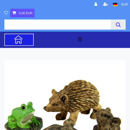
EUR
0,00 EUR
☰