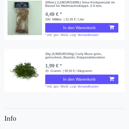
200ml.( 2,24EUR/100Ml.) feine Korkgranulat im
Beutel für Weihnachtskrippe. 2-4 mm.
4,49 € *
200
Milliliter
| 22,45 € / Liter
In den Warenkorb
*
inkl. ges. MwSt.
zzgl.
Versandkosten
20g (9,95EUR/100g) Curly Moos grün,
getrocknet, Basteln, Krippendekoration
1,99 € *
20
Gramm
| 99,50 € / Kilogramm
In den Warenkorb
*
inkl. ges. MwSt.
zzgl.
Versandkosten
Info