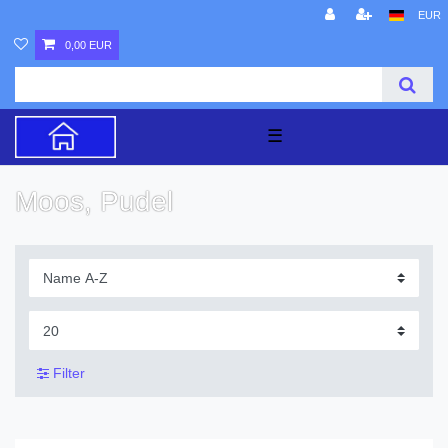
EUR
0,00 EUR
☰
Moos, Pudel
Filter