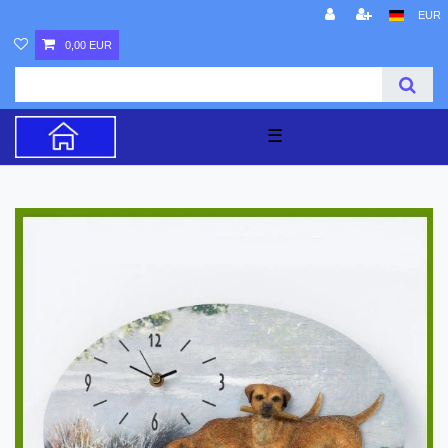
EUR
0,00 EUR
☰