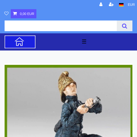
EUR
0,00 EUR
☰