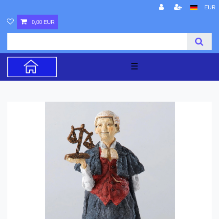
EUR
0,00 EUR
☰