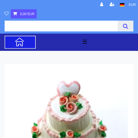
EUR
0,00 EUR
☰