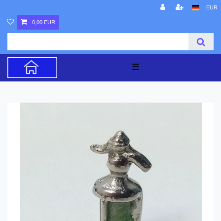
EUR
0,00 EUR
☰