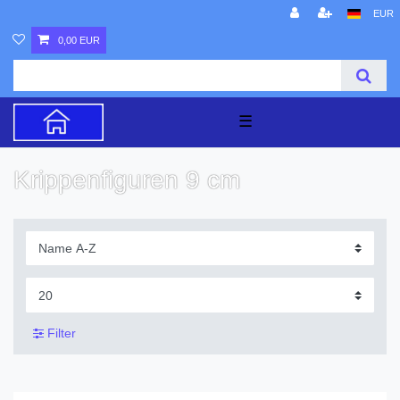
EUR
0,00 EUR
☰
Krippenfigur​en 9 cm
Filter