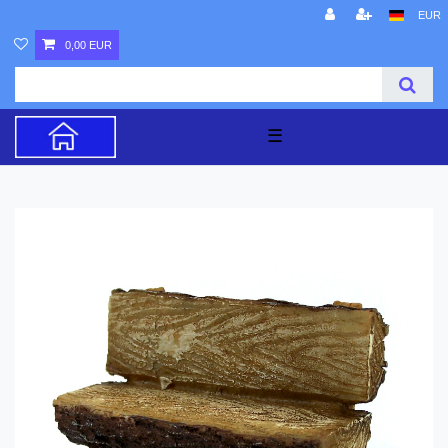
EUR
0,00 EUR
☰