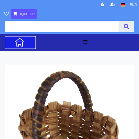
EUR
0,00 EUR
☰