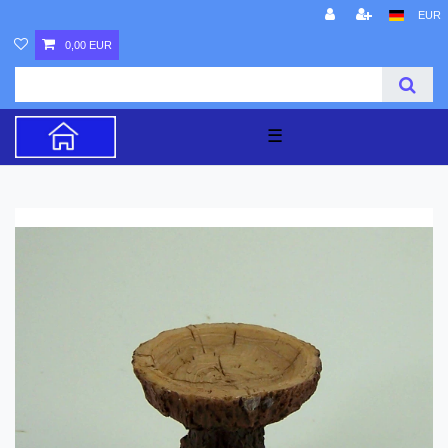
EUR
0,00 EUR
☰