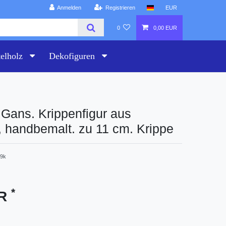
Anmelden
Registrieren
EUR
0
0,00 EUR
telholz
Dekofiguren
Gans. Krippenfigur aus
, handbemalt. zu 11 cm. Krippe
9k
*
UR