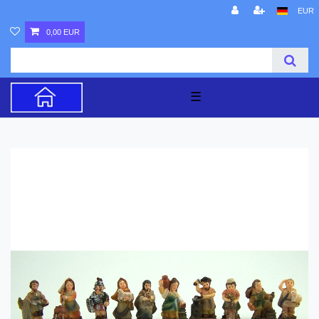
EUR
0,00 EUR
☰