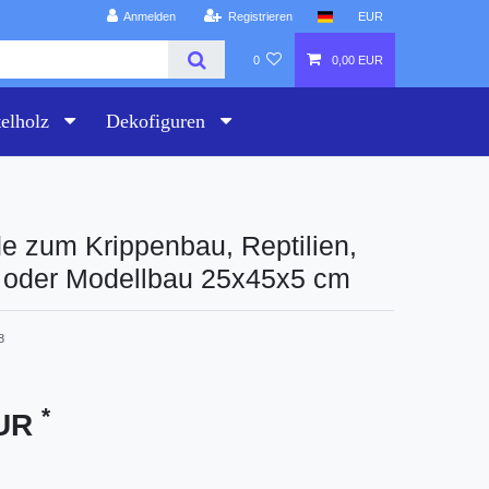
Anmelden
Registrieren
EUR
0
0,00 EUR
telholz
Dekofiguren
e zum Krippenbau, Reptilien,
m oder Modellbau 25x45x5 cm
8
*
EUR