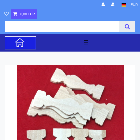
EUR
0,00 EUR
☰