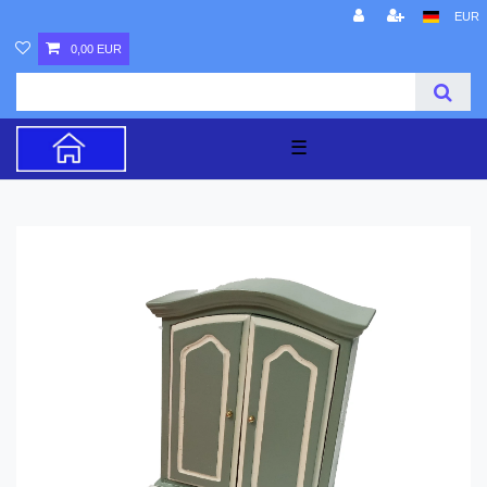
EUR
0,00 EUR
☰