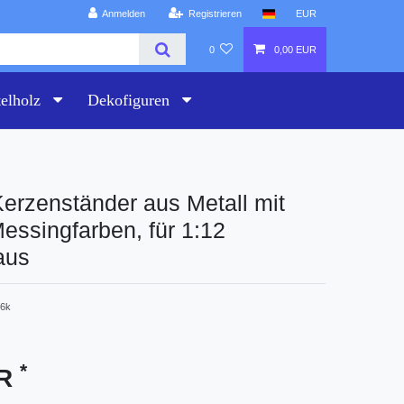
Anmelden
Registrieren
EUR
0
0,00 EUR
telholz
Dekofiguren
Kerzenständer aus Metall mit
essingfarben, für 1:12
aus
6k
*
UR