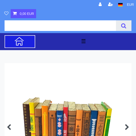
EUR
0,00 EUR
☰