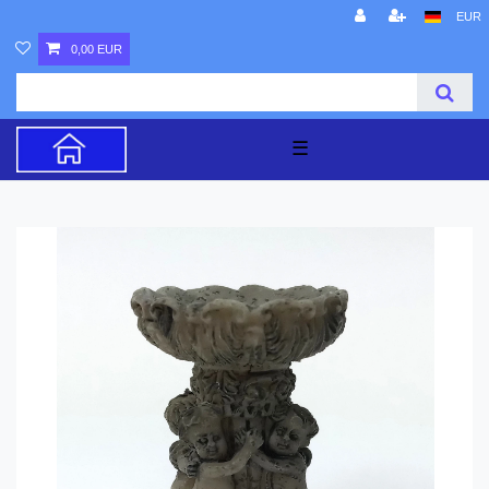
EUR
0,00 EUR
☰