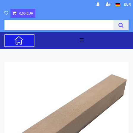
EUR
0,00 EUR
☰