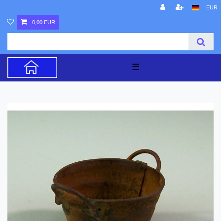
EUR
0,00 EUR
☰