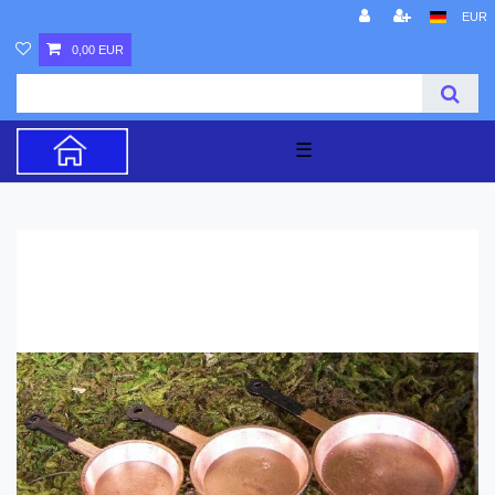
EUR
0,00 EUR
☰