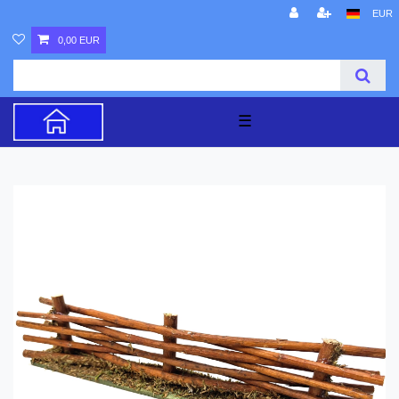
EUR
0,00 EUR
☰