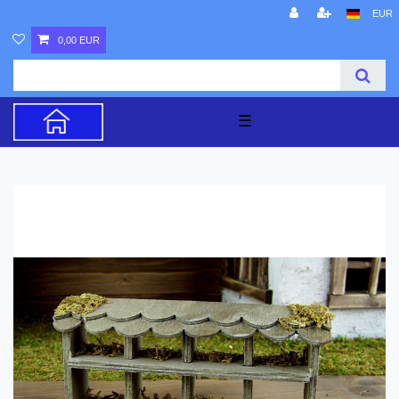
EUR
0,00 EUR
☰