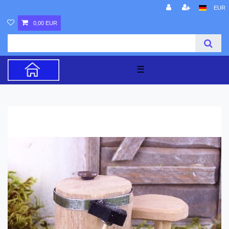
EUR
0,00 EUR
☰