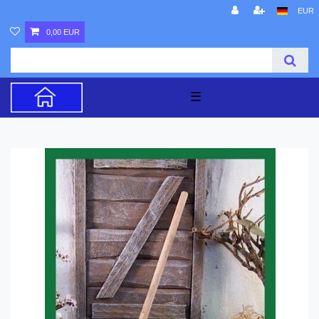
EUR
0,00 EUR
☰