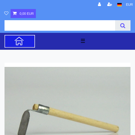
EUR
0,00 EUR
☰