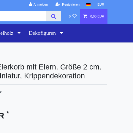
Anmelden
Registrieren
EUR
0
0,00 EUR
telholz
Dekofiguren
Eierkorb mit Eiern. Größe 2 cm.
niatur, Krippendekoration
k
*
UR