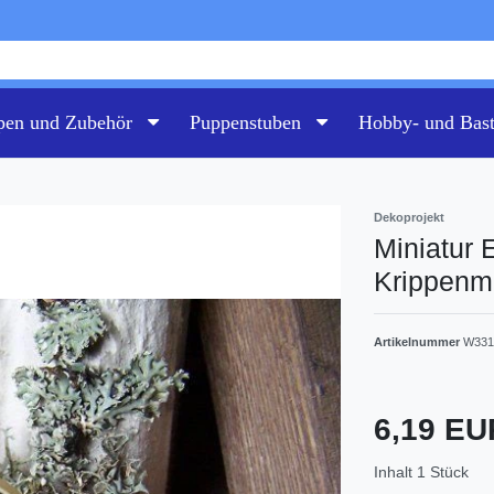
pen und Zubehör
Puppenstuben
Hobby- und Bas
Dekoprojekt
Miniatur 
Krippenmi
Artikelnummer
W331
6,19 E
Inhalt
1
Stück