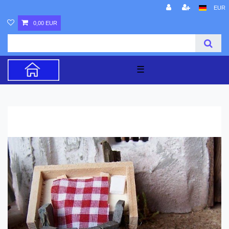
EUR
0,00 EUR
☰