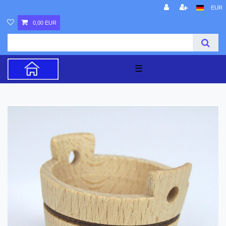
EUR
0,00 EUR
☰