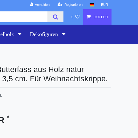
Anmelden
Registrieren
EUR
0
0,00 EUR
telholz
Dekofiguren
Butterfass aus Holz natur
 3,5 cm. Für Weihnachtskrippe.
k
*
UR