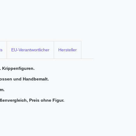
ls
EU-Verantwortlicher
Hersteller
. Krippenfiguren.
egossen und Handbemalt.
cm.
ößenvergleich,
Preis ohne Figur.