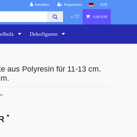
Anmelden
Registrieren
EUR
0
0,00 EUR
telholz
Dekofiguren
te aus Polyresin für 11-13 cm.
cm.
8m
*
UR