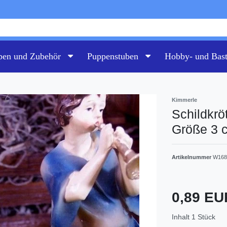
pen und Zubehör
Puppenstuben
Hobby- und Bas
Kimmerle
Schildkrö
Größe 3 
Artikelnummer
W16
0,89 E
Inhalt
1
Stück