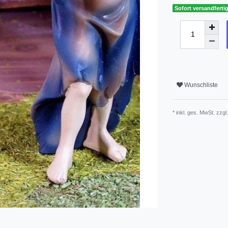
Sofort versandfertig
Wunschliste
* inkl. ges. MwSt. zzgl