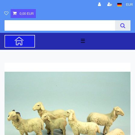
EUR
0,00 EUR
☰