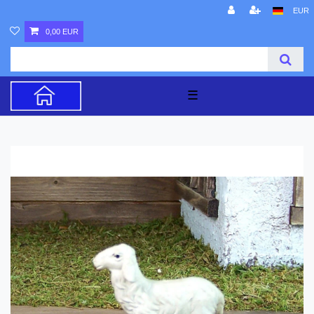
EUR
0,00 EUR
☰