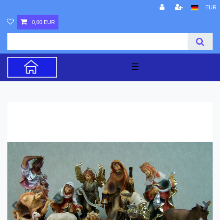
EUR
0,00 EUR
☰