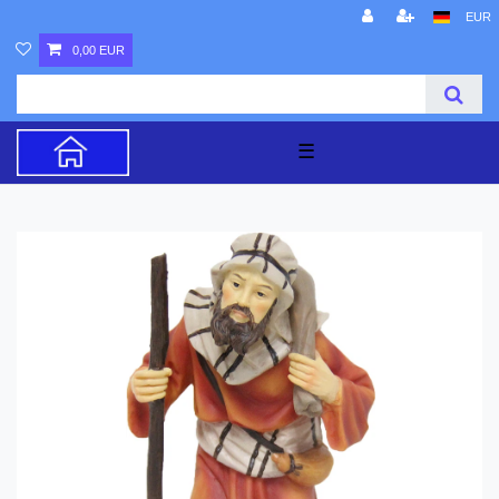
EUR
0,00 EUR
☰