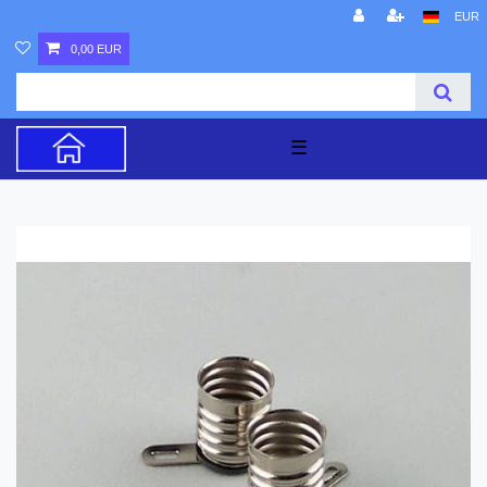
EUR
0,00 EUR
☰