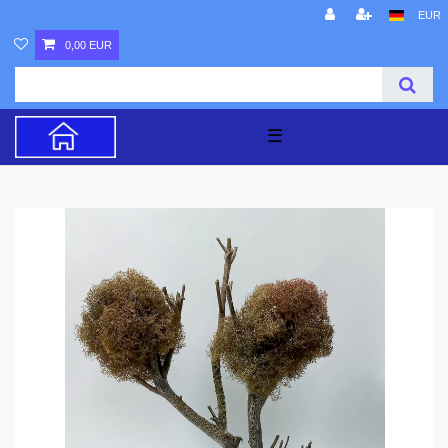
EUR
0,00 EUR
☰