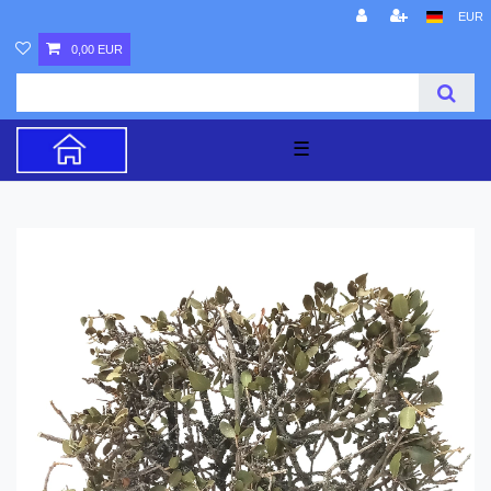
EUR
0,00 EUR
☰