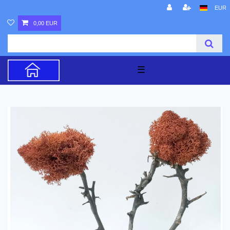
EUR
0,00 EUR
☰