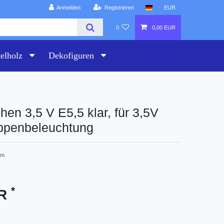
Anmelden
Registrieren
EUR
0
0,00 EUR
telholz
Dekofiguren
chen 3,5 V E5,5 klar, für 3,5V
ippenbeleuchtung
3m
*
UR