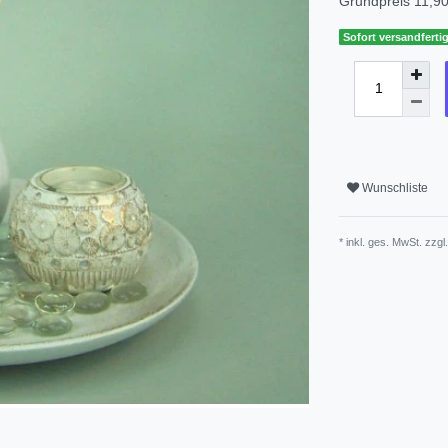
Grundpreis
11,90
Sofort versandfertig
Wunschliste
* inkl. ges. MwSt. zzgl