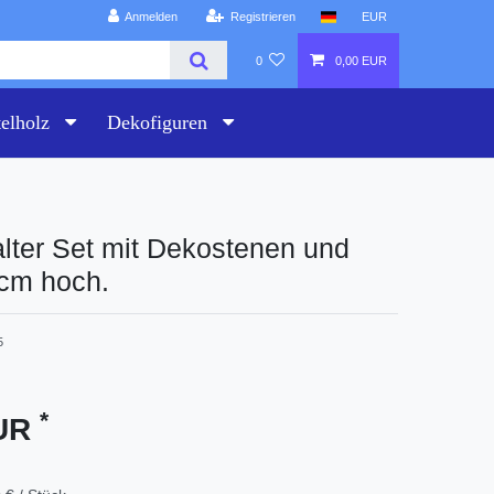
Anmelden
Registrieren
EUR
0
0,00 EUR
telholz
Dekofiguren
alter Set mit Dekostenen und
 cm hoch.
5
*
EUR