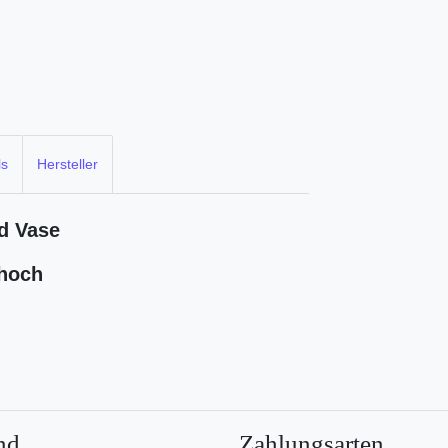
ls
Hersteller
nd Vase
 hoch
nd
Zahlungsarten