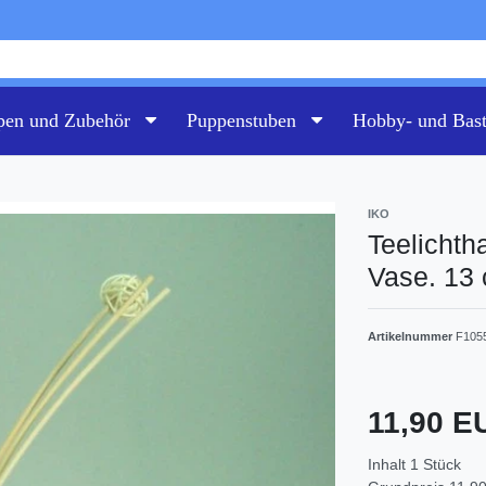
pen und Zubehör
Puppenstuben
Hobby- und Bas
IKO
Teelichth
Vase. 13
Artikelnummer
F105
11,90 
Inhalt
1
Stück