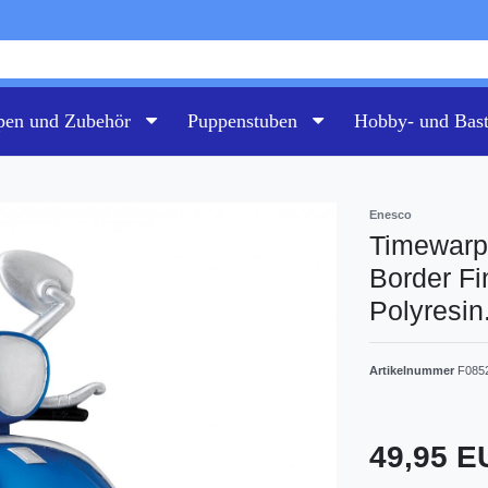
pen und Zubehör
Puppenstuben
Hobby- und Bas
Enesco
Timewarp.
Border Fi
Polyresin
Artikelnummer
F085
49,95 