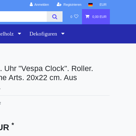
Anmelden
Registrieren
EUR
0
0,00 EUR
telholz
Dekofiguren
 Uhr "Vespa Clock". Roller.
ne Arts. 20x22 cm. Aus
.
2
*
EUR