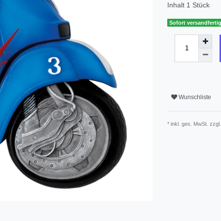
Inhalt
1
Stück
Sofort versandfertig
Wunschliste
* inkl. ges. MwSt. zzgl