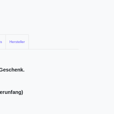
ls
Hersteller
 Geschenk.
ferunfang)